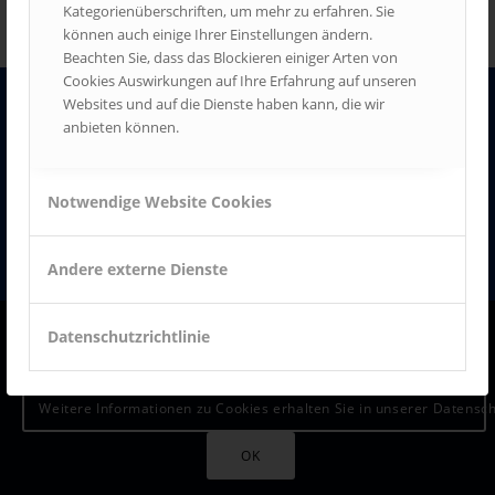
Kategorienüberschriften, um mehr zu erfahren. Sie
können auch einige Ihrer Einstellungen ändern.
Beachten Sie, dass das Blockieren einiger Arten von
Cookies Auswirkungen auf Ihre Erfahrung auf unseren
© 2026 SCHOOL
Websites und auf die Dienste haben kann, die wir
Datenschutz
Impressum
anbieten können.
Notwendige Website Cookies
Andere externe Dienste
Um unsere Webseite für Sie optimal zu gestalten und fortlaufend
Datenschutzrichtlinie
verbessern zu können, verwenden wir Cookies. Durch die weitere
Nutzung der Webseite stimmen Sie der Verwendung von Cookies zu.
Weitere Informationen zu Cookies erhalten Sie in unserer Datensc
ALLE ZUSTIMMEN
Cookies auswählen
OK
Nicht akzeptieren
Datenschutz
Impressum